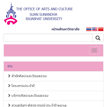
หน้าหลักมหาวิทยาลัย
Toggle
navigati
ข่าว
สำนักศิลปะและวัฒนธรรม
โครงการประจำปี
บริการศิลปะและวัฒนธรรม
สวนสุนันทา พัสตราภรณ์ ประจำปี ๒๕๖๘