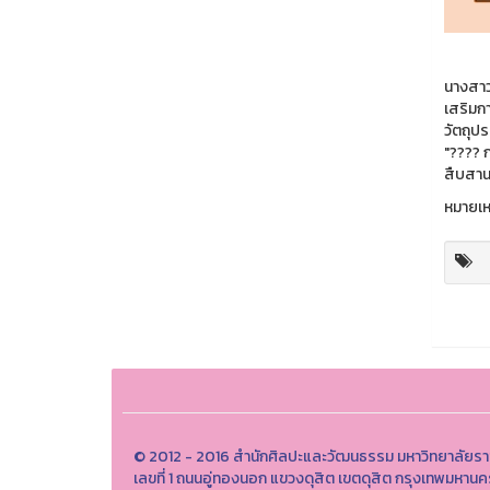
นางสาว
เสริมก
วัตถุป
"???? 
สืบสาน
หมายเหต
© 2012 - 2016 สำนักศิลปะและวัฒนธรรม มหาวิทยาลัยรา
เลขที่ 1 ถนนอู่ทองนอก แขวงดุสิต เขตดุสิต กรุงเทพมหา