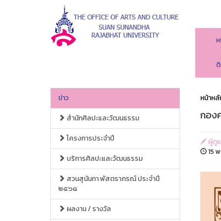
ห
ต
ข่าว
หน้าหลั
กองค
สำนักศิลปะและวัฒนธรรม
โครงการประจำปี
ผู้ด
15 พ
บริการศิลปะและวัฒนธรรม
สวนสุนันทา พัสตราภรณ์ ประจำปี
๒๕๖๘
ผลงาน / รางวัล