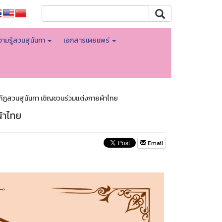
ามรู้สวนสุนันทา
เอกสารเผยแพร่
ัฏสวนสุนันทา เชิญชวนร่วมแต่งกายผ้าไทย
้าไทย
Email