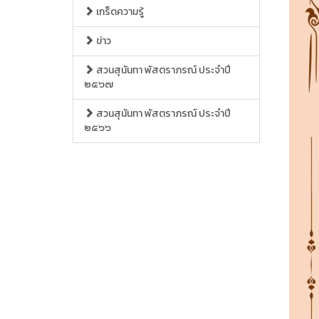
เกร็ดความรู้
ข่าว
สวนสุนันทา พัสตราภรณ์ ประจำปี
๒๕๖๗
สวนสุนันทา พัสตราภรณ์ ประจำปี
๒๕๖๖