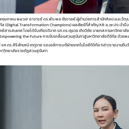
 ๑ พฤษภาคม ๒๕๖๙ อาจารย์ ดร.พีระพล ชัชวาลย์ ผู้อำนวยการสำนักศิลปะและวัฒ
จิทัล (Digital Transformation Champions) ผลลัพธ์ที่สำคัญ KR ๕.๗ ประจำ
ลยีสารสนเทศ โดยได้รับเกียรติจาก รศ.ดร.ฤๅเดช เกิดวิชัย นายกสภามหาวิทยาลั
 “Empowering the Future การขับเคลื่อนสวนสุนันทาสู่มหาวิทยาลัยดิจิทัล ด้
ี้ รศ.ดร.ศิริลักษณ์ เกตุฉาย รองอธิการบดีฝ่ายเทคโนโลยีดิจิทัล กล่าวรายงานถึ
 มหาวิทยาลัยราชภัฏสวนสุนันทา