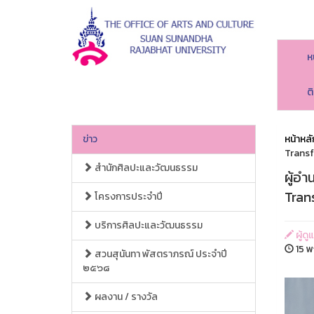
ห
ต
ข่าว
หน้าหลั
Transf
สำนักศิลปะและวัฒนธรรม
ผู้อำ
Tran
โครงการประจำปี
บริการศิลปะและวัฒนธรรม
ผู้ด
15 พ
สวนสุนันทา พัสตราภรณ์ ประจำปี
๒๕๖๘
ผลงาน / รางวัล