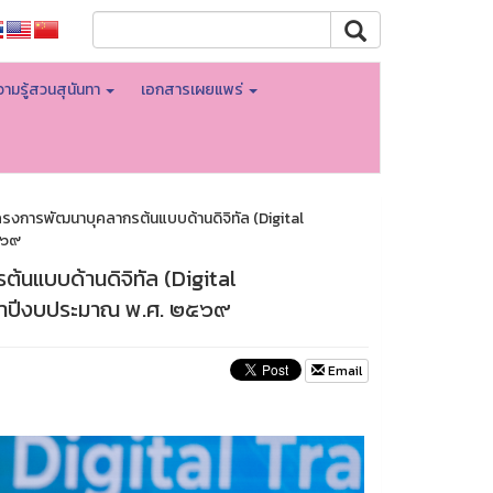
ามรู้สวนสุนันทา
เอกสารเผยแพร่
ดโครงการพัฒนาบุคลากรต้นแบบด้านดิจิทัล (Digital
๕๖๙
ต้นแบบด้านดิจิทัล (Digital
ะจำปีงบประมาณ พ.ศ. ๒๕๖๙
Email