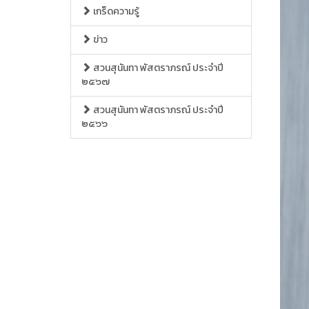
เกร็ดความรู้
ข่าว
สวนสุนันทา พัสตราภรณ์ ประจำปี
๒๕๖๗
สวนสุนันทา พัสตราภรณ์ ประจำปี
๒๕๖๖