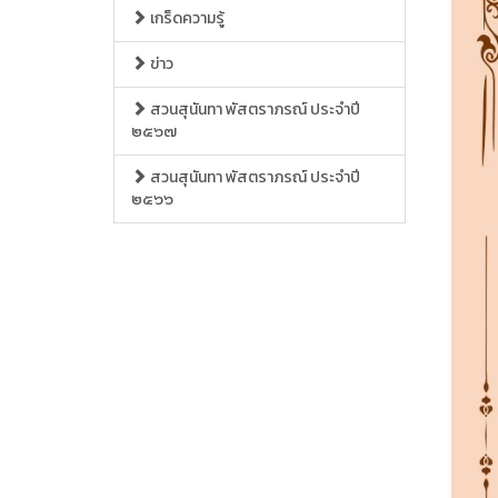
เกร็ดความรู้
ข่าว
สวนสุนันทา พัสตราภรณ์ ประจำปี
๒๕๖๗
สวนสุนันทา พัสตราภรณ์ ประจำปี
๒๕๖๖