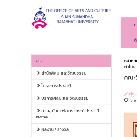
ห
ต
ข่าว
หน้าหลั
ผ้าไทย
สำนักศิลปะและวัฒนธรรม
คณะว
โครงการประจำปี
ผู้ด
บริการศิลปะและวัฒนธรรม
15 พ
สวนสุนันทา พัสตราภรณ์ ประจำปี
๒๕๖๘
ผลงาน / รางวัล