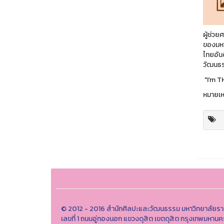
ผู้ช่ว
ของมหา
ไทยอันด
วัฒนธ
"I’m T
หมายเหต
© 2012 - 2016 สำนักศิลปะและวัฒนธรรม มหาวิทยาลัยรา
เลขที่ 1 ถนนอู่ทองนอก แขวงดุสิต เขตดุสิต กรุงเทพมหา