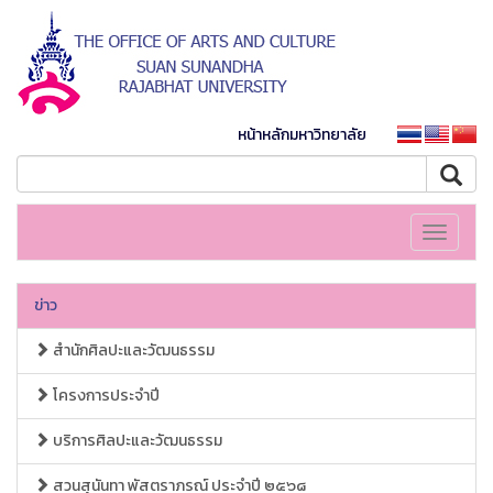
หน้าหลักมหาวิทยาลัย
Toggle
navigati
ข่าว
สำนักศิลปะและวัฒนธรรม
โครงการประจำปี
บริการศิลปะและวัฒนธรรม
สวนสุนันทา พัสตราภรณ์ ประจำปี ๒๕๖๘