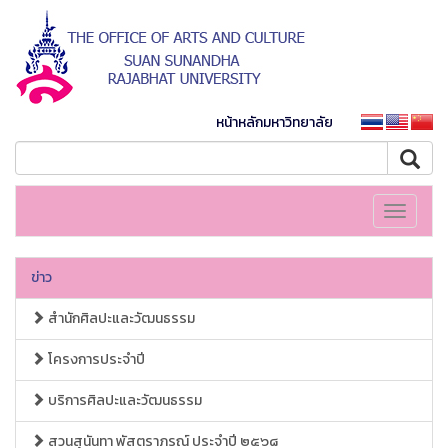
หน้าหลักมหาวิทยาลัย
Toggle
navigati
ข่าว
สำนักศิลปะและวัฒนธรรม
โครงการประจำปี
บริการศิลปะและวัฒนธรรม
สวนสุนันทา พัสตราภรณ์ ประจำปี ๒๕๖๘