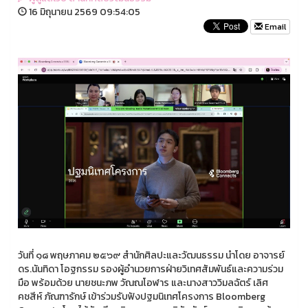
16 มิถุนายน 2569 09:54:05
Email
วันที่ ๑๘ พฤษภาคม ๒๕๖๙ สำนักศิลปะและวัฒนธรรม นำโดย อาจารย์
ดร.นันทิดา โอฐกรรม รองผู้อำนวยการฝ่ายวิเทศสัมพันธ์และความร่วม
มือ พร้อมด้วย นายชนะภพ วัณณโอฬาร และนางสาววิมลฉัตร์ เลิศ
คชสีห์ ภัณฑารักษ์ เข้าร่วมรับฟังปฐมนิเทศโครงการ Bloomberg