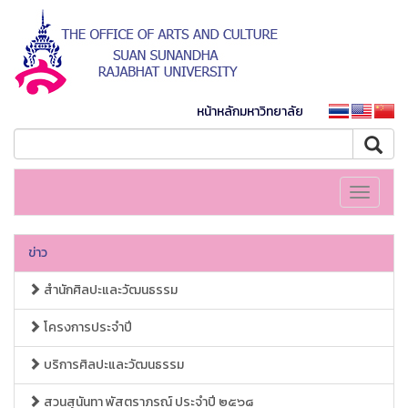
หน้าหลักมหาวิทยาลัย
Toggle
navigati
ข่าว
สำนักศิลปะและวัฒนธรรม
โครงการประจำปี
บริการศิลปะและวัฒนธรรม
สวนสุนันทา พัสตราภรณ์ ประจำปี ๒๕๖๘