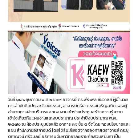
วันที่ ๑๘ พฤษภาคม พ.ศ ๒๕๖๙ อาจารย์ ดร.พีระพล ชัชวาลย์ ผู้อำนวย
การสำนักศิลปะและวัฒนธรรม , อาจารย์กรีธา ธรรมเจริญสถิต รองผู้
อำนวยการฝ่ายบริหารและแผนงานเข้าร่วมประชุมสร้างความรู้ความ
เข้าใจเกี่ยวกับแผนงานและงบประมาณ ประจำปึงบประมาณ พ.ศ.
๒๕๗๐ ณ ห้องประชุมช่อแก้ว อาคาร ๓๑ ชั้น ๕ จัดโดย กองนโยบายและ
แผน สำนักงานอธิการบดี โดยได้รับเกียรติจากรองศาสตราจารย์ ดร.ชุ
ติกาญจน์ ศรีวิบูลย์ อธิการบดีมหาวิทยาลัยราชภัฏสวนสุนันทา เป็น