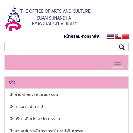
หน้าหลักมหาวิทยาลัย
Toggle
navigati
ข่าว
สำนักศิลปะและวัฒนธรรม
โครงการประจำปี
บริการศิลปะและวัฒนธรรม
สวนสุนันทา พัสตราภรณ์ ประจำปี ๒๕๖๘