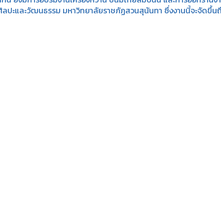
ิลปะและวัฒนธรรม มหาวิทยาลัยราชภัฏสวนสุนันทา ซึ่งงานนี้จะจัดขึ้นถึงวั