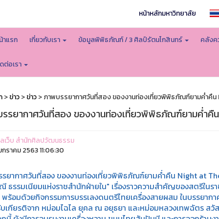
หน้าหลักมหาวิทยาลัย
น้าแรก
เกี่ยวกับเรา
ข้อมูลพิพิธภัณฑ์ / 3 ศิลป์รัตนโกสินทร์
คลังคว
ิดต่อเรา
ก
>
ข่าว
>
ข่าว
> ภาพบรรยากาศวันที่สอง ของงานท่องเที่ยวพิพิธภัณฑ์ยามค่ำคื
รรยากาศวันที่สอง ของงานท่องเที่ยวพิพิธภัณฑ์ยามค่ำค
ูแลเว็บ สำนักศิลปวัฒนธรรม
กราคม 2563 11:06:30
รยากาศวันที่สอง ของงานท่องเที่ยวพิพิธภัณฑ์ยามค่ำคืน Night at T
ณี ธรรมเนียมแห่งราชสำนักฝ่ายใน" เรื่องราวความสำคัญของสตรีในราช
น พร้อมด้วยกิจกรรมการบรรเลงดนตรีไทยเครื่องสายผสม ในบรรยากาศย
้รับเกียรติจาก หม่อมไฉไล ยุคล ณ อยุธยา และหม่อมหลวงเทพฉัตร สวัสดิ
กนี้ ยังมีการอบรมงานเครื่องหวาน ขนมไทยสัมปันนี และการออกร้าน