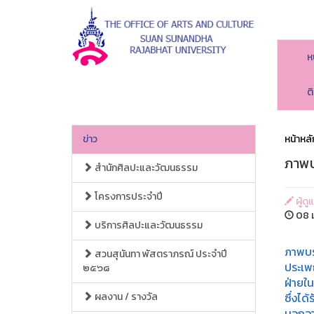
ห
ต
ข่าว
หน้าหลั
ภาพบ
สำนักศิลปะและวัฒนธรรม
โครงการประจำปี
ผู้ด
08 ม
บริการศิลปะและวัฒนธรรม
ภาพบร
สวนสุนันทา พัสตราภรณ์ ประจำปี
ประเพ
๒๕๖๘
ฝ่ายใ
ผลงาน / รางวัล
ซึ่งได
นอกจา