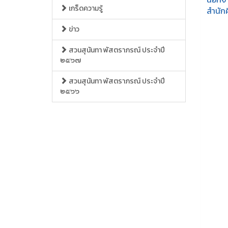
เกร็ดความรู้
สำนักศ
ข่าว
สวนสุนันทา พัสตราภรณ์ ประจำปี
๒๕๖๗
สวนสุนันทา พัสตราภรณ์ ประจำปี
๒๕๖๖