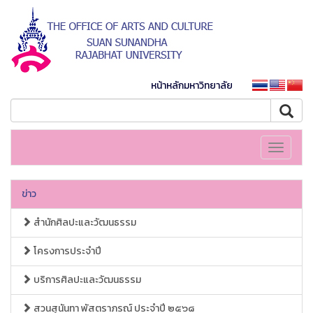
หน้าหลักมหาวิทยาลัย
Toggle
navigati
ข่าว
สำนักศิลปะและวัฒนธรรม
โครงการประจำปี
บริการศิลปะและวัฒนธรรม
สวนสุนันทา พัสตราภรณ์ ประจำปี ๒๕๖๘