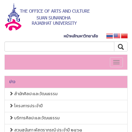
หน้าหลักมหาวิทยาลัย
Toggle
navigati
ข่าว
สำนักศิลปะและวัฒนธรรม
โครงการประจำปี
บริการศิลปะและวัฒนธรรม
สวนสุนันทา พัสตราภรณ์ ประจำปี ๒๕๖๘