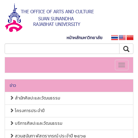
หน้าหลักมหาวิทยาลัย
Toggle
navigati
ข่าว
สำนักศิลปะและวัฒนธรรม
โครงการประจำปี
บริการศิลปะและวัฒนธรรม
สวนสุนันทา พัสตราภรณ์ ประจำปี ๒๕๖๘