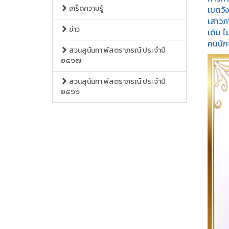
เกร็ดความรู้
เขตวั
เสาวภา
ข่าว
เดิม ไ
คนนักจ
สวนสุนันทา พัสตราภรณ์ ประจำปี
๒๕๖๗
สวนสุนันทา พัสตราภรณ์ ประจำปี
๒๕๖๖