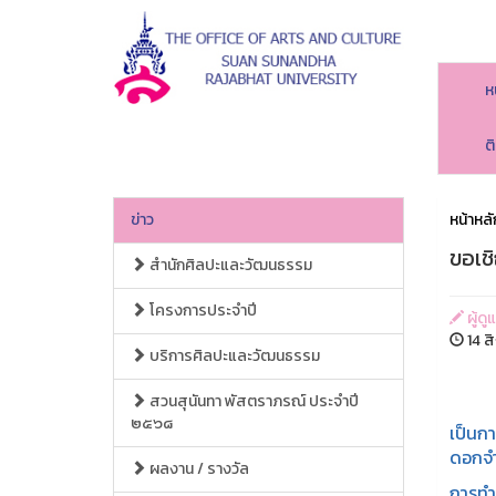
ห
ต
ข่าว
หน้าหลั
ขอเช
สำนักศิลปะและวัฒนธรรม
โครงการประจำปี
ผู้ด
14 ส
บริการศิลปะและวัฒนธรรม
สวนสุนันทา พัสตราภรณ์ ประจำปี
๒๕๖๘
เป็นกา
ดอกจำป
ผลงาน / รางวัล
การทำจ