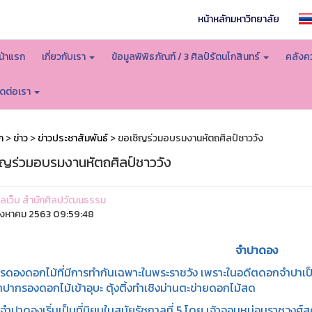
หน้าหลักมหาวิทยาลัย
น้าแรก
เกี่ยวกับเรา
ข้อมูลพิพิธภัณฑ์ / 3 ศิลป์รัตนโกสินทร์
คลังคว
ิดต่อเรา
ก
>
ข่าว
>
ข่าวประชาสัมพันธ์
> ขอเชิญร่วมอบรมงานหัตถศิลป์ชาววัง
ิญร่วมอบรมงานหัตถศิลป์ชาววัง
ูแลเว็บ สำนักศิลปวัฒนธรรม
ิงหาคม 2563 09:59:48
จำปาดอง
รดองดอกไม้ที่มีการทำกันเฉพาะในพระราชวัง เพราะในอดีตดอกจำปาเป็นด
ากรองดอกไม้เข้าอุบะ ตุ้งติ้งทำเชิงม่านตะข่ายดอกไม้สด
ำปาดองเริ่มเป็นที่นิยมในสมัยรัชกาลที่ 5 โดย เจ้าจอมหม่อมราชวงศ์สด