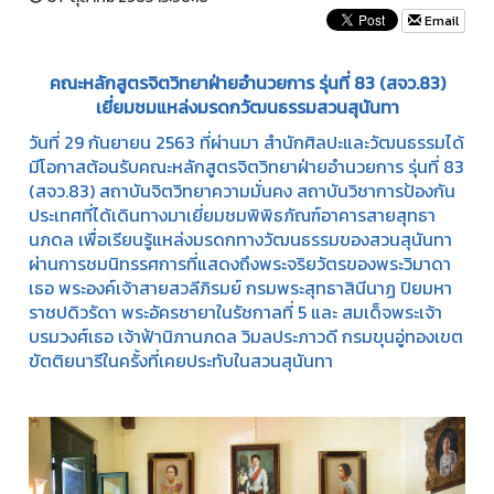
Email
คณะหลักสูตรจิตวิทยาฝ่ายอำนวยการ รุ่นที่ 83 (สจว.83)
เยี่ยมชมแหล่งมรดกวัฒนธรรมสวนสุนันทา
วันที่ 29 กันยายน 2563 ที่ผ่านมา สำนักศิลปะและวัฒนธรรมได้
มีโอกาสต้อนรับคณะหลักสูตรจิตวิทยาฝ่ายอำนวยการ รุ่นที่ 83
(สจว.83) สถาบันจิตวิทยาความมั่นคง สถาบันวิชาการป้องกัน
ประเทศที่ได้เดินทางมาเยี่ยมชมพิพิธภัณฑ์อาคารสายสุทธา
นภดล เพื่อเรียนรู้แหล่งมรดกทางวัฒนธรรมของสวนสุนันทา
ผ่านการชมนิทรรศการที่แสดงถึงพระจริยวัตรของพระวิมาดา
เธอ พระองค์เจ้าสายสวลีภิรมย์ กรมพระสุทธาสินีนาฏ ปิยมหา
ราชปดิวรัดา พระอัครชายาในรัชกาลที่ 5 และ สมเด็จพระเจ้า
บรมวงศ์เธอ เจ้าฟ้านิภานภดล วิมลประภาวดี กรมขุนอู่ทองเขต
ขัตติยนารีในครั้งที่เคยประทับในสวนสุนันทา