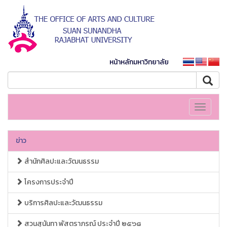
หน้าหลักมหาวิทยาลัย
Toggle
navigati
ข่าว
สำนักศิลปะและวัฒนธรรม
โครงการประจำปี
บริการศิลปะและวัฒนธรรม
สวนสุนันทา พัสตราภรณ์ ประจำปี ๒๕๖๘