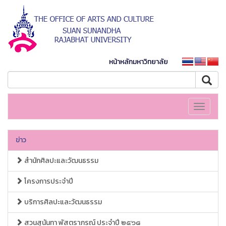
หน้าหลักมหาวิทยาลัย
Toggle
navigati
ข่าว
สำนักศิลปะและวัฒนธรรม
โครงการประจำปี
บริการศิลปะและวัฒนธรรม
สวนสุนันทา พัสตราภรณ์ ประจำปี ๒๕๖๘