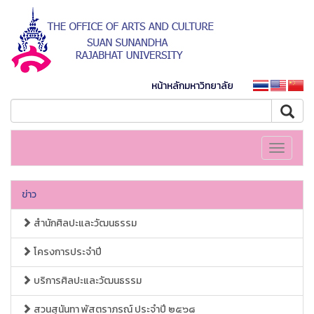
หน้าหลักมหาวิทยาลัย
Toggle
navigati
ข่าว
สำนักศิลปะและวัฒนธรรม
โครงการประจำปี
บริการศิลปะและวัฒนธรรม
สวนสุนันทา พัสตราภรณ์ ประจำปี ๒๕๖๘