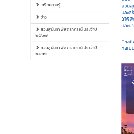
เกร็ดความรู้
สวนสุน
และสร้
ข่าว
ให้พิพ
และมา
สวนสุนันทา พัสตราภรณ์ ประจำปี
นอกจ
๒๕๖๗
Thail
สวนสุนันทา พัสตราภรณ์ ประจำปี
คะแนนโ
๒๕๖๖