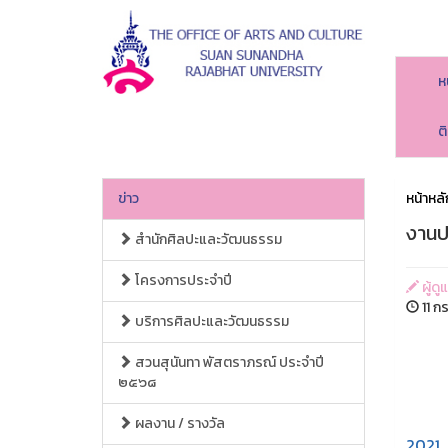
ห
ต
ข่าว
หน้าหลั
งานป
สำนักศิลปะและวัฒนธรรม
โครงการประจำปี
ผู้ด
11 ก
บริการศิลปะและวัฒนธรรม
สวนสุนันทา พัสตราภรณ์ ประจำปี
๒๕๖๘
วานนี
ผลงาน / รางวัล
2021 