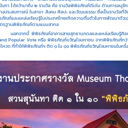
ันทา ได้คว้ามาถึง ๒ รางวัล คือ รางวัลพิพิธภัณฑ์ดีเด่น ด้านการอนุร
างประสบการณ์ ในสาขา สังคม ศิลปะ และวัฒนธรรม ซึ่งเป็นรางวัลที่จัดข
ิธภัณฑ์และแหล่งเรียนรู้ในประเทศไทยเกิดความตื่นตัวในการพัฒนาตัวเอง
ตรฐานพิพิธภัณฑ์ตามแบบสากล
ากนี้ พิพิธภัณฑ์อาคารสายสุทธานภดลและแหล่งเรียนรู้ศิลป
and Popular Vote หรือ พิพิธภัณฑ์ขวัญใจมหาชน จากพิพิธภัณฑ์กว่
หวต ที่ทำให้พิพิธภัณฑ์ฯ ติด ๑ ใน ๑๐ พิพิธภัณฑ์ขวัญใจมหาชนในครั้งน