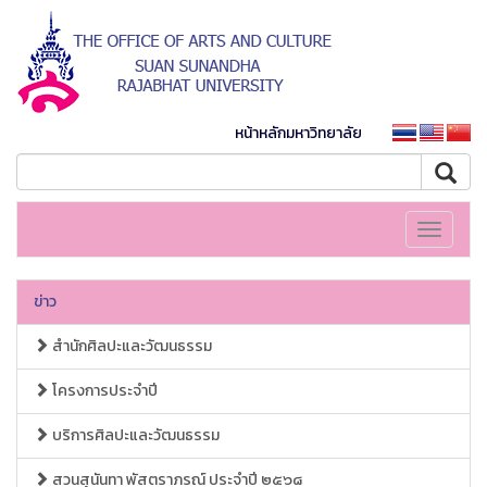
หน้าหลักมหาวิทยาลัย
Toggle
navigati
ข่าว
สำนักศิลปะและวัฒนธรรม
โครงการประจำปี
บริการศิลปะและวัฒนธรรม
สวนสุนันทา พัสตราภรณ์ ประจำปี ๒๕๖๘