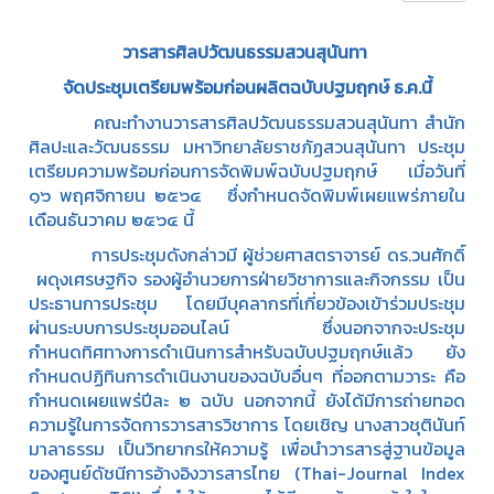
วารสารศิลปวัฒนธรรมสวนสุนันทา
จัดประชุมเตรียมพร้อมก่อนผลิตฉบับปฐมฤกษ์ ธ.ค.นี้
คณะทำงานวารสารศิลปวัฒนธรรมสวนสุนันทา สำนัก
ศิลปะและวัฒนธรรม มหาวิทยาลัยราชภัฏสวนสุนันทา ประชุม
เตรียมความพร้อมก่อนการจัดพิมพ์ฉบับปฐมฤกษ์ เมื่อวันที่
๑๖ พฤศจิกายน ๒๕๖๔ ซึ่งกำหนดจัดพิมพ์เผยแพร่ภายใน
เดือนธันวาคม ๒๕๖๔ นี้
การประชุมดังกล่าวมี ผู้ช่วยศาสตราจารย์ ดร.วนศักดิ์
ผดุงเศรษฐกิจ รองผู้อำนวยการฝ่ายวิชาการและกิจกรรม เป็น
ประธานการประชุม โดยมีบุคลากรที่เกี่ยวข้องเข้าร่วมประชุม
ผ่านระบบการประชุมออนไลน์ ซึ่งนอกจากจะประชุม
กำหนดทิศทางการดำเนินการสำหรับฉบับปฐมฤกษ์แล้ว ยัง
กำหนดปฏิทินการดำเนินงานของฉบับอื่นๆ ที่ออกตามวาระ คือ
กำหนดเผยแพร่ปีละ ๒ ฉบับ นอกจากนี้ ยังได้มีการถ่ายทอด
ความรู้ในการจัดการวารสารวิชาการ โดยเชิญ นางสาวชุตินันท์
มาลาธรรม เป็นวิทยากรให้ความรู้ เพื่อนำวารสารสู่ฐานข้อมูล
ของศูนย์ดัชนีการอ้างอิงวารสารไทย (Thai-Journal Index