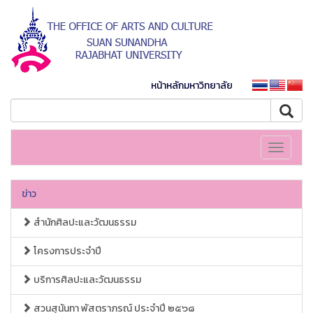
หน้าหลักมหาวิทยาลัย
Toggle
navigati
ข่าว
สำนักศิลปะและวัฒนธรรม
โครงการประจำปี
บริการศิลปะและวัฒนธรรม
สวนสุนันทา พัสตราภรณ์ ประจำปี ๒๕๖๘