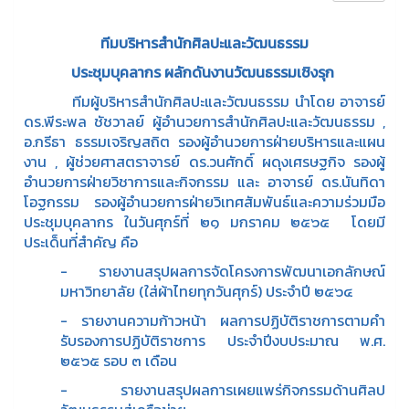
ทีมบริหารสำนักศิลปะและวัฒนธรรม
ประชุมบุคลากร ผลักดันงานวัฒนธรรมเชิงรุก
ทีมผู้บริหารสำนักศิลปะและวัฒนธรรม นำโดย อาจารย์
ดร.พีระพล ชัชวาลย์ ผู้อำนวยการสำนักศิลปะและวัฒนธรรม ,
อ.กรีธา ธรรมเจริญสถิต รองผู้อำนวยการฝ่ายบริหารและแผน
งาน , ผู้ช่วยศาสตราจารย์ ดร.วนศักดิ์ ผดุงเศรษฐกิจ รองผู้
อำนวยการฝ่ายวิชาการและกิจกรรม และ อาจารย์ ดร.นันทิดา
โอฐกรรม รองผู้อำนวยการฝ่ายวิเทศสัมพันธ์และความร่วมมือ
ประชุมบุคลากร ในวันศุกร์ที่ ๒๑ มกราคม ๒๕๖๕ โดยมี
ประเด็นที่สำคัญ คือ
- รายงานสรุปผลการจัดโครงการพัฒนาเอกลักษณ์
มหาวิทยาลัย (ใส่ผ้าไทยทุกวันศุกร์) ประจำปี ๒๕๖๔
- รายงานความก้าวหน้า ผลการปฏิบัติราชการตามคำ
รับรองการปฏิบัติราชการ ประจำปีงบประมาณ พ.ศ.
๒๕๖๕ รอบ ๓ เดือน
- รายงานสรุปผลการเผยแพร่กิจกรรมด้านศิลป