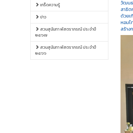
วัฒนธ
เกร็ดความรู้
สาธิต
ด้วยเ
ข่าว
หอมไทย
สร้างก
สวนสุนันทา พัสตราภรณ์ ประจำปี
๒๕๖๗
สวนสุนันทา พัสตราภรณ์ ประจำปี
๒๕๖๖