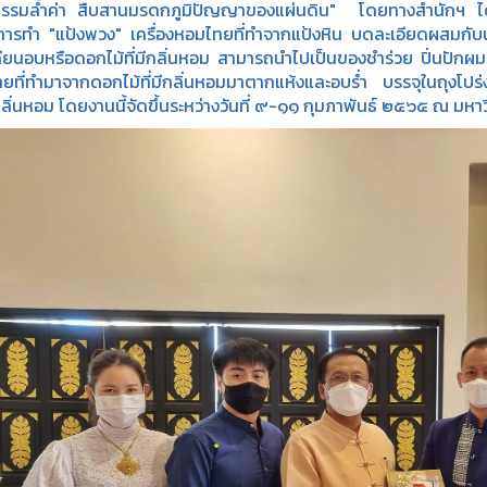
รรมล้ำค่า สืบสานมรดกภูมิปัญญาของแผ่นดิน" โดยทางสำนักฯ ได้
การทำ "แป้งพวง" เครื่องหอมไทยที่ทำจากแป้งหิน บดละเอียดผสมกั
ทียนอบหรือดอกไม้ที่มีกลิ่นหอม สามารถนำไปเป็นของชำร่วย ปิ่นปักผม
ที่ทำมาจากดอกไม้ที่มีกลิ่นหอมมาตากแห้งและอบร่ำ บรรจุในถุงโปร่งเป็
ลิ่นหอม โดยงานนี้จัดขึ้นระหว่างวันที่ ๙-๑๑ กุมภาพันธ์ ๒๕๖๕ ณ มห