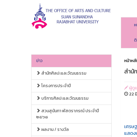
ห
ต
ข่าว
หน้าหลั
สำนั
สำนักศิลปะและวัฒนธรรม
โครงการประจำปี
ผู้ด
22 ม
บริการศิลปะและวัฒนธรรม
สวนสุนันทา พัสตราภรณ์ ประจำปี
๒๕๖๘
อาจาร
เศรษฐ
ผลงาน / รางวัล
แสดงพ