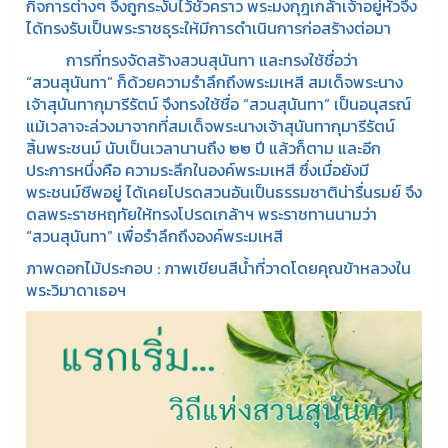
กิจการต่างๆ จึงถูกระงับไว้ชั่วคราว พระมงกุฎเกล้าเจ้าอยู่หัวจึง
ได้ทรงรับเป็นพระราชธุระให้มีการดำเนินการก่อสร้างต่อมา
การที่ทรงจัดสร้างสวนสุนันทา และทรงใช้ชื่อว่า
“สวนสุนันทา” ก็ด้วยความรำลึกถึงพระมเหสี สมเด็จพระนาง
เจ้าสุนันทากุมารีรัตน์ จึงทรงใช้ชื่อ “สวนสุนันทา” เป็นอนุสรณ์
แม้เวลาจะล่วงมาจากที่สมเด็จพระนางเจ้าสุนันทากุมารีรัตน์
สิ้นพระชนม์ นับเป็นเวลานานถึง ๒๒ ปี แล้วก็ตาม และอีก
ประการหนึ่งคือ ความระลึกในองค์พระมเหสี ซึ่งเมื่อยังมี
พระชนม์ชีพอยู่ ได้เคยโปรดสวนอันเป็นธรรมชาติน่ารื่นรมย์ จึง
ดลพระราชหฤทัยให้ทรงโปรดเกล้าฯ พระราชทานนามว่า
“สวนสุนันทา” เพื่อรำลึกถึงองค์พระมเหสี
ภาพดอกไม้ประกอบ : ภาพเขียนสีน้ำที่วาดโดยคุณข้าหลวงใน
พระวิมาดาเธอฯ