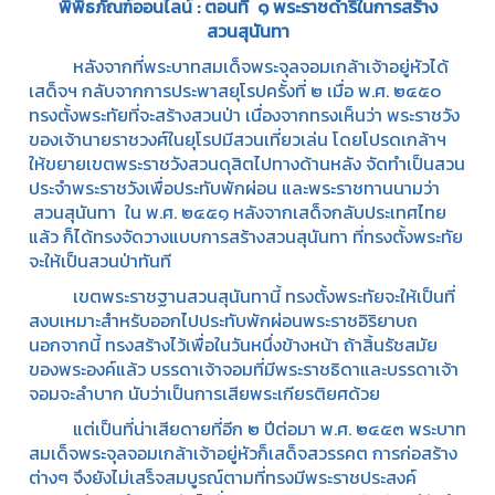
พิพิธภัณฑ์ออนไลน์ : ตอนที่ ๑ พระราชดำริในการสร้าง
สวนสุนันทา
หลังจากที่พระบาทสมเด็จพระจุลจอมเกล้าเจ้าอยู่หัวได้
เสด็จฯ กลับจากการประพาสยุโรปครั้งที่ ๒ เมื่อ พ.ศ. ๒๔๕๐
ทรงตั้งพระทัยที่จะสร้างสวนป่า เนื่องจากทรงเห็นว่า พระราชวัง
ของเจ้านายราชวงศ์ในยุโรปมีสวนเที่ยวเล่น โดยโปรดเกล้าฯ
ให้ขยายเขตพระราชวังสวนดุสิตไปทางด้านหลัง จัดทำเป็นสวน
ประจำพระราชวังเพื่อประทับพักผ่อน และพระราชทานนามว่า
สวนสุนันทา ใน พ.ศ. ๒๔๕๑ หลังจากเสด็จกลับประเทศไทย
แล้ว ก็ได้ทรงจัดวางแบบการสร้างสวนสุนันทา ที่ทรงตั้งพระทัย
จะให้เป็นสวนป่าทันที
เขตพระราชฐานสวนสุนันทานี้ ทรงตั้งพระทัยจะให้เป็นที่
สงบเหมาะสำหรับออกไปประทับพักผ่อนพระราชอิริยาบถ
นอกจากนี้ ทรงสร้างไว้เพื่อในวันหนึ่งข้างหน้า ถ้าสิ้นรัชสมัย
ของพระองค์แล้ว บรรดาเจ้าจอมที่มีพระราชธิดาและบรรดาเจ้า
จอมจะลำบาก นับว่าเป็นการเสียพระเกียรติยศด้วย
แต่เป็นที่น่าเสียดายที่อีก ๒ ปีต่อมา พ.ศ. ๒๔๕๓ พระบาท
สมเด็จพระจุลจอมเกล้าเจ้าอยู่หัวก็เสด็จสวรรคต การก่อสร้าง
ต่างๆ จึงยังไม่เสร็จสมบูรณ์ตามที่ทรงมีพระราชประสงค์