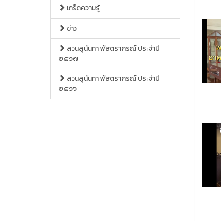
เกร็ดความรู้
ข่าว
สวนสุนันทา พัสตราภรณ์ ประจำปี
๒๕๖๗
สวนสุนันทา พัสตราภรณ์ ประจำปี
๒๕๖๖