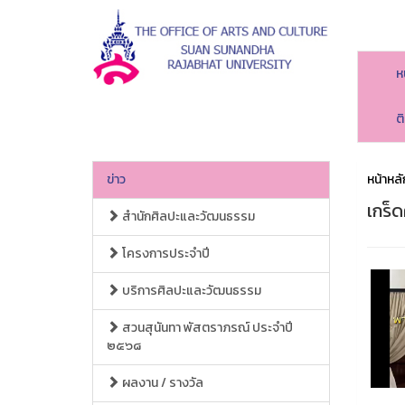
ห
ต
ข่าว
หน้าหลั
เกร็ด
สำนักศิลปะและวัฒนธรรม
โครงการประจำปี
บริการศิลปะและวัฒนธรรม
สวนสุนันทา พัสตราภรณ์ ประจำปี
๒๕๖๘
ผลงาน / รางวัล