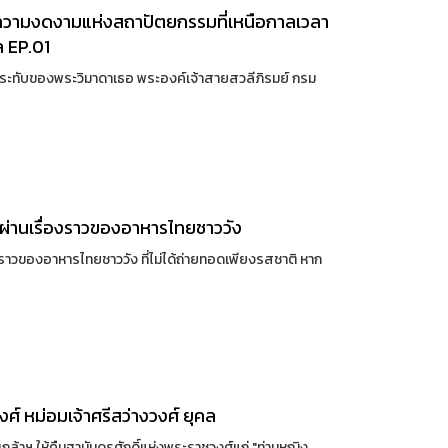
มความงดงามแห่งสถาปัตยกรรมที่เหนือกาลเวลา
 EP.01
ี่ประทับของพระวิมาดาเธอ พระองค์เจ้าสายสวลีภิรมย์ กรม
้ผ่านเรื่องราวของอาหารไทยชาววัง
งราวของอาหารไทยชาววัง ที่ไม่ได้ถ่ายทอดเพียงรสชาติ หาก
์ หม่อมเจ้าศรีสว่างวงศ์ ยุคล
้าฯ ให้คืนฐานันดรศักดิ์แห่งพระราชวงศ์แก่ "ท่านหญิง ...