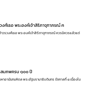
วงศ์เธอ พระองค์เจ้าสิริภาจุฑาภรณ์ ค
้าวรวงศ์เธอ พระองค์เจ้าสิริภาจุฑาภรณ์ ควรมิควรแล้วแต่
าชสมภพครบ ๑๐๐ ปี
อานันทมหิดล พระอัฐมรามาธิบดินทร รัชกาลที่ ๘ เนื่องใน