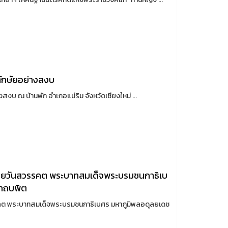
ิตักษัยอย่างสงบ
างสงบ ณ บ้านพัก อำเภอแม่ริม จังหวัดเชียงใหม่ ...
้ายวันสวรรคต พระบาทสมเด็จพระบรมชนกาธิเบ
าถบพิต
รคต พระบาทสมเด็จพระบรมชนกาธิเบศร มหาภูมิพลอดุลยเดช