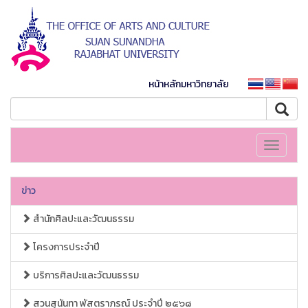
หน้าหลักมหาวิทยาลัย
Toggle
navigati
ข่าว
สำนักศิลปะและวัฒนธรรม
โครงการประจำปี
บริการศิลปะและวัฒนธรรม
สวนสุนันทา พัสตราภรณ์ ประจำปี ๒๕๖๘