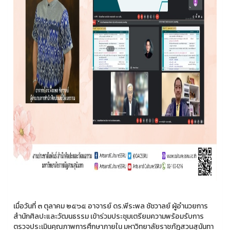
เมื่อวันที่ ๓ ตุลาคม ๒๕๖๕ อาจารย์ ดร.พีระพล ชัชวาลย์ ผู้อำนวยการ
สำนักศิลปะและวัฒนธรรม เข้าร่วมประชุมเตรียมความพร้อมรับการ
ตรวจประเมินคุณภาพการศึกษาภายใน มหาวิทยาลัยราชภัฏสวนสุนันทา