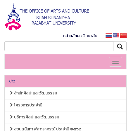
หน้าหลักมหาวิทยาลัย
Toggle
navigati
ข่าว
สำนักศิลปะและวัฒนธรรม
โครงการประจำปี
บริการศิลปะและวัฒนธรรม
สวนสุนันทา พัสตราภรณ์ ประจำปี ๒๕๖๘