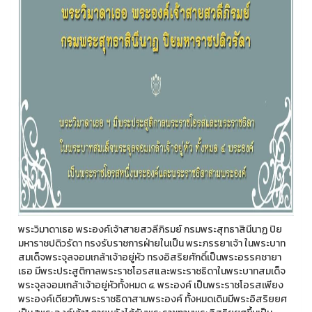
พระวิมาดาเธอ พระองค์เจ้าสายสวลีภิรมย์ กรมพระสุทธาสินีนาฏ ปิย
มหาราชปดิวรัดา ทรงรับราชการฝ่ายในเป็น พระภรรยาเจ้า ในพระบาท
สมเด็จพระจุลจอมเกล้าเจ้าอยู่หัว ทรงอิสริยศักดิ์เป็นพระอรรคชายา
เธอ มีพระประสูติกาลพระราชโอรสและพระราชธิดาในพระบาทสมเด็จ
พระจุลจอมเกล้าเจ้าอยู่หัวทั้งหมด ๔ พระองค์ เป็นพระราชโอรสเพียง
พระองค์เดียวกับพระราชธิดาสามพระองค์ ทั้งหมดเดิมมีพระอิสริยยศ