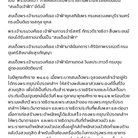
เป็น "พระองค์เจ้า" ภายหลังได้รับพระราชทานพระอิสริยยศขึ้นเป็น
"สมเด็จเจ้าฟ้า" มีดังนี้
สมเด็จพระเจ้าบรมวงศ์เธอ เจ้าฟ้ายุคลฑิฆัมพร กรมหลวงลพบุรีราเมศร์
ทรงเป็นต้นราชสกุล ยุคล
พระเจ้าบรมวงศ์เธอ เจ้าฟ้านภาจรจำรัสศรี ภัทรวดีราชธิดา สิ้นพระชนม์
ก่อนได้รับสถาปนาขึ้นเป็น "สมเด็จเจ้าฟ้า"
สมเด็จพระเจ้าบรมวงศ์เธอ เจ้าฟ้ามาลินีนภดารา ศิรินิภาพรรณวดี กรม
ขุนศรีสัชนาลัยสุรกัญญา
สมเด็จพระเจ้าบรมวงศ์เธอ เจ้าฟ้านิภานภดล วิมลประภาวดี กรมขุน
อู่ทองเขตขัตติยนารี
ในปีพุทธศักราช ๒๔๔๑ เมื่อพระบาทสมเด็จพระจุลจอมเกล้าเจ้าอยู่หัว
ได้ทรงพระกรุณาโปรดเกล้าฯ ให้สร้างพลับพลาส่วนพระองค์ขึ้นที่วัง
สวนดุสิต เพื่อใช้เป็นที่ประทับสำราญพระราชอิริยาบถและได้เสด็จมา
ประทับเป็นปฐมฤกษ์เมื่อวันที่ ๒๘ ตุลาคม พุทธศักราช ๒๔๔๒ พร้อมด้วย
พระมเหสีเทวี พระราชธิดาและพระสนมเจ้าจอม ทรงพระกรุณาโปรด
เกล้าฯ ให้พระวิมาดาเธอฯ และพระราชธิดาประทับที่พลับพลา และต่อมา
เมื่อการก่อสร้างพระตำหนักหมู่ได้แล้วเสร็จ ทรงพระกรุณาโปรดเกล้าฯ
ให้พระวิมาดาเธอฯ และพระราชธิดาประทับที่ตำหนักสวนบัว และ
พระราชทานตำหนักสวนบัวเปลวซึ่งอยู่ใกล้ตำหนักสวนบัวชิดกำแพงด้าน
หลังวังสวนดุสิต สำหรับเป็นห้องเครื่องต้น ในการปรุงพระกระยาหาร