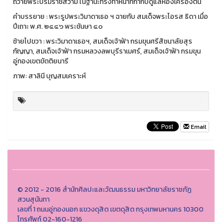
ถวายพระบรมราชสวามี ในฐานะทรงทำหน้าที่กำกับดูแลห้องเครื่องต้น
คำบรรยาย : พระรูปพระวิมาดาเธอ ฯ ฉายกับ สมเด็จพระโอรส ธิดา เมื่อ
ปีเถาะ พ.ศ. ๒๔๔๖ พระชันษา ๔๐
ซ้ายไปขวา : พระวิมาดาเธอฯ, สมเด็จเจ้าฟ้า กรมขุนศรีสัชนาลัยสุร
กัญญา, สมเด็จเจ้าฟ้า กรมหลวงลพบุรีราเมศร์, สมเด็จเจ้าฟ้า กรมขุน
อู่ทองเขตขัตติยนารี
ภาพ: สาลินี บุญสมเคราะห์
Email
© 2012 - 2016 สำนักศิลปะและวัฒนธรรม มหาวิทยาลัยราชภัฏ
สวนสุนันทา
เลขที่ 1 ถนนอู่ทองนอก แขวงดุสิต เขตดุสิต กรุงเทพมหานคร 10300
โทรศัพท์ 02-160-1216