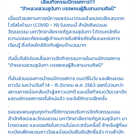
เลื่อนกิจกรรมนิทรรศการ
‼‼
"ข้าหลวงสวนสุนันทา บรรพชนผู้สืบสานงานศิลป์"
เนื่องด้วยสถานการณ์การแพร่ระบาดของโรคปอดอักเสบจาก
ไวรัสโคโรนา (COVID - 19) ในขณะนี้ สำนักศิลปะและ
วัฒนธรรม มหาวิทยาลัยราชภัฏสวนสุนันทา ได้ตระหนักถึง
ความปลอดภัยของผู้เข้าชมภายในพิพิธภัณฑ์และแหล่งการ
เรียนรู้ ซึ่งต้องใกล้ชิดกับผู้คนจำนวนมาก
.
ดังนั้นจึงใคร่ขอเลื่อนการจัดกิจกรรมภายในงานนิทรรศการ
"ข้าหลวงสวนสุนันทา บรรพชนผู้สืบสานงานศิลป์"
.
ทั้งในส่วนของการนำชมนิทรรศการ ดนตรีในวัง และฝึกอบรม
ชาววัง ระหว่างวันที่ 14 - 15 มีนาคม พ.ศ. 2563 ออกไปจนกว่า
สถานการณ์จะกลับเข้าสู่สภาวะปกติ และเมื่อกำหนดวันเวลาจัด
แสดงนิทรรศการครั้งใหม่แล้ว จะแจ้งให้ทราบอีกครั้ง
.
ขอขอบพระคุณทุกท่านที่ให้การตอบรับการจัดกิจกรรมของ
สำนักศิลปะและวัฒนธรรม มหาวิทยาลัยราชภัฏสวนสุนันทา มา
โดยตลอด และขออภัยในความไม่สะดวกในครั้งนี้ สำหรับผู้ที่ลง
ทะเบียนฝึกอบรมชาววังและโอนเงินยืนยันสิทธิ์แล้ว ทางสำนัก