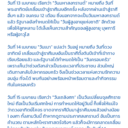
วันที่ 13 เมษายน เรียกว่า "วันมหาสงกรานต์” หมายถึง วันที่
พระอาทิตย์เคลื่อนเข้าสู่ราศีเมษอีกครั้ง หลังจากผ่านเข้าสู่ราศี
อื่นๆ แล้ว จนครบ 12 เดือน ซึ่งนอกจากจะเป็นวันมหาสงกรานต์
แล้ว รัฐบาลยังกำหนดให้เป็น "วันผู้สูงอายุแห่งชาติ” อีกด้วย
เพื่อให้ลูกหลาน ได้เล็งเห็นความสำคัญของผู้สูงอายุ บุพการี
หรือผู้อาวุโส
วันที่ 14 เมษายน "วันเนา” แปลว่า วันอยู่ หมายถึง วันที่ดวง
อาทิตย์ เคลื่อนเข้าสู่ราศีเมษอันเป็นราศีตั้งต้นปีเข้าที่เข้าทาง
เรียบร้อยแล้ว และรัฐบาลได้กำหนดให้เป็น "วันครอบครัว”
เพราะเห็นว่าช่วงดังกล่าวเป็นระยะเวลาที่ประชาชน ส่วนใหญ่
เดินทางกลับไปหาครอบครัว จึงเป็นช่วงเวลาแห่งความรักความ
อบอุ่น ที่จะได้ พบกันอย่างพร้อมหน้าพร้อมตาและทำกิจกรรม
กันในครอบครัว
วันที่ 15 เมษายน เรียกว่า "วันเถลิงศก” เป็นวันเปลี่ยนจุลศักราช
ใหม่ ถือเป็นวันเริ่มศกใหม่ การกำหนดให้อยู่วันนี้ ก็เพื่อให้แน่ใจ
ว่าดวงอาทิตย์โคจร ขาดจากราศีมีนมาสู่ราศีเมษแล้วอย่างน้อย
1 องศา ทั้งสามวันนี้ ถ้าหากดูตามประกาศสงกรานต์ อันเป็นการ
คำนวณ ตามหลักโหราศาสตร์จริงๆ แล้วก็จะมีการคลาดเคลื่อน