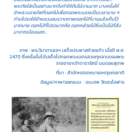
พระทัยใส่เป็นอย่างมากจึงทำให้ต้นไม้งามมาก บางครั้งให้
ข้าหลวงฉายไฟที่ดอกไม้เพื่อทอดพระเนตรเป็นเวลานาน ๆ
ท่านโปรดให้ข้าหลวงอมรวาดภาพดอกไม้ที่บานแล้วเก็บไว้
มากมาย ดอกไม้ที่โปรดมากคือ ดอกกล้วยไม้ซึ่งเป็นไม้ที่สั่ง
มาจากเมืองนอก...
ภาพ : พระวิมาดาเธอฯ เสด็จประพาสห้วยแก้ว เมื่อปี พ.ศ.
2470 ซึ่งครั้งนั้นได้เสด็จไปทอดพระเนตรสวนกุหลาบของพระ
ราชชายาเจ้าดารารัศมี บนดอยสุเทพ
ที่มา : สำนักหอจดหมายเหตุแห่งชาติ
ข้อมูล/ภาพ/ออกแบบ : ชนะภพ วัณณโอฬาร