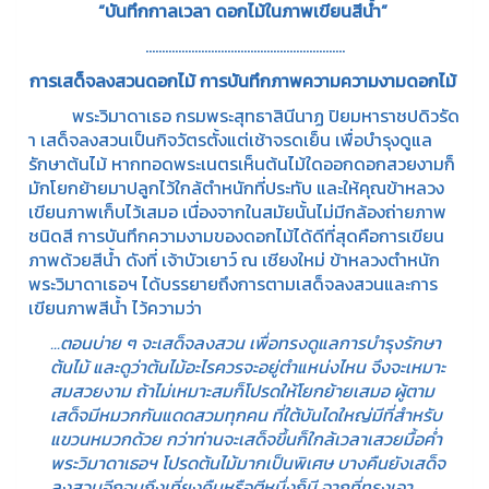
“
บันทึกกาลเวลา ดอกไม้ในภาพเขียนสีน้ำ”
.............................................................
การเสด็จลงสวนดอกไม้ การบันทึกภาพความความงามดอกไม้
พระวิมาดาเธอ กรมพระสุทธาสินีนาฏ ปิยมหาราชปดิวรัด
า เสด็จลงสวนเป็นกิจวัตรตั้งแต่เช้าจรดเย็น เพื่อบำรุงดูแล
รักษาต้นไม้ หากทอดพระเนตรเห็นต้นไม้ใดออกดอกสวยงามก็
มักโยกย้ายมาปลูกไว้ใกล้ตำหนักที่ประทับ และให้คุณข้าหลวง
เขียนภาพเก็บไว้เสมอ เนื่องจากในสมัยนั้นไม่มีกล้องถ่ายภาพ
ชนิดสี การบันทึกความงามของดอกไม้ได้ดีที่สุดคือการเขียน
ภาพด้วยสีน้ำ ดังที่ เจ้าบัวเยาว์ ณ เชียงใหม่ ข้าหลวงตำหนัก
พระวิมาดาเธอฯ ได้บรรยายถึงการตามเสด็จลงสวนและการ
เขียนภาพสีน้ำ ไว้ความว่า
...
ตอนบ่าย ๆ จะเสด็จลงสวน เพื่อทรงดูแลการบำรุงรักษา
ต้นไม้ และดูว่าต้นไม้อะไรควรจะอยู่ตำแหน่งไหน จึงจะเหมาะ
สมสวยงาม ถ้าไม่เหมาะสมก็โปรดให้โยกย้ายเสมอ ผู้ตาม
เสด็จมีหมวกกันแดดสวมทุกคน ที่ใต้บันไดใหญ่มีที่สำหรับ
แขวนหมวกด้วย กว่าท่านจะเสด็จขึ้นก็ใกล้เวลาเสวยมื้อค่ำ
พระวิมาดาเธอฯ โปรดต้นไม้มากเป็นพิเศษ บางคืนยังเสด็จ
ลงสวนอีกจนถึงเที่ยงคืนหรือตีหนึ่งก็มี จากที่ทรงเอา