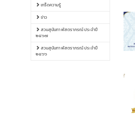
เกร็ดความรู้
ข่าว
สวนสุนันทา พัสตราภรณ์ ประจำปี
๒๕๖๗
สวนสุนันทา พัสตราภรณ์ ประจำปี
๒๕๖๖