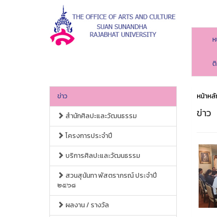
ห
ต
ข่าว
หน้าหลั
ข่าว
สำนักศิลปะและวัฒนธรรม
โครงการประจำปี
บริการศิลปะและวัฒนธรรม
สวนสุนันทา พัสตราภรณ์ ประจำปี
๒๕๖๘
ผลงาน / รางวัล