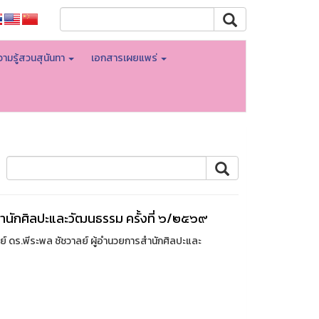
ามรู้สวนสุนันทา
เอกสารเผยแพร่
สำนักศิลปะและวัฒนธรรม ครั้งที่ ๖/๒๕๖๙
ย์ ดร.พีระพล ชัชวาลย์ ผู้อำนวยการสำนักศิลปะและ