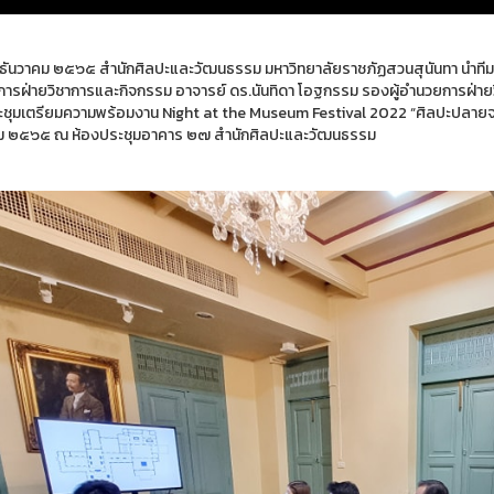
 ๗ ธันวาคม ๒๕๖๕ สำนักศิลปะและวัฒนธรรม มหาวิทยาลัยราชภัฏสวนสุนันทา นำทีมโด
ารฝ่ายวิชาการและกิจกรรม อาจารย์ ดร.นันทิดา โอฐกรรม รองผู้อำนวยการฝ่ายวิ
ะชุมเตรียมความพร้อมงาน Night at the Museum Festival 2022 “ศิลปะปลายจวัก ส
ม ๒๕๖๕ ณ ห้องประชุมอาคาร ๒๗ สำนักศิลปะและวัฒนธรรม