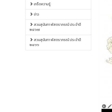
เกร็ดความรู้
ข่าว
สวนสุนันทา พัสตราภรณ์ ประจำปี
๒๕๖๗
สวนสุนันทา พัสตราภรณ์ ประจำปี
๒๕๖๖