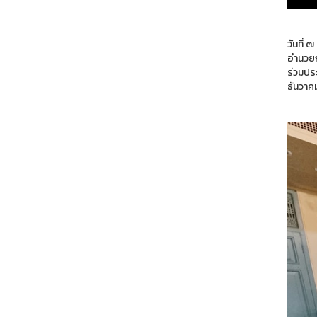
วันที่
อำนวยก
ร่วมปร
ธันวาค