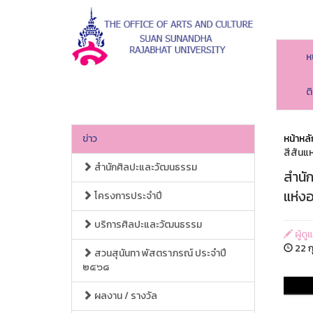
ห
ต
ข่าว
หน้าหลั
สีสันแ
สำนักศิลปะและวัฒนธรรม
สำนั
แห่ง
โครงการประจำปี
บริการศิลปะและวัฒนธรรม
ผู้ด
22 ก
สวนสุนันทา พัสตราภรณ์ ประจำปี
๒๕๖๘
ผลงาน / รางวัล