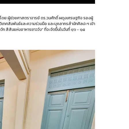
ย ผู้ช่วยศาสตราจารย์ ดร.วนศักดิ์ ผดุงเศรษฐกิจ รองผู้
เทศสัมพันธ์และความร่วมมือ และบุคลากรสำนักศิลปะฯ เข้า
ีสันแห่งอาหารชาววัง” ที่จะจัดขึ้นในวันที่ ๑๖ - ๑๘