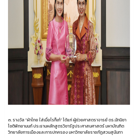
๓. รางวัล “ผ้าไทย ใส่เมื่อไรก็เก๋” ได้แก่ ผู้ช่วยศาสตราจารย์ ดร.นัทนิชา
โชติพิทยานนท์ ประธานหลักสูตรวิชารัฐประศาสนศาสตร์ มหาบัณฑิต
วิทยาลัยการเมืองและการปกครอง มหาวิทยาลัยราชภัฏสวนสุนันทา