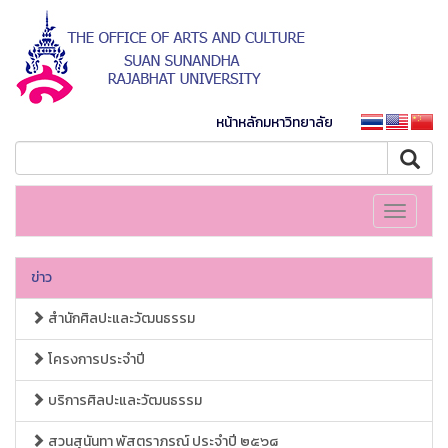
หน้าหลักมหาวิทยาลัย
Toggle
navigati
ข่าว
สำนักศิลปะและวัฒนธรรม
โครงการประจำปี
บริการศิลปะและวัฒนธรรม
สวนสุนันทา พัสตราภรณ์ ประจำปี ๒๕๖๘