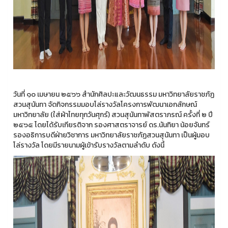
วันที่ ๑๐ เมษายน ๒๕๖๖ สำนักศิลปะและวัฒนธรรม มหาวิทยาลัยราชภัฏ
สวนสุนันทา จัดกิจกรรมมอบโล่รางวัลโครงการพัฒนาเอกลักษณ์
มหาวิทยาลัย (ใส่ผ้าไทยทุกวันศุกร์) สวนสุนันทาพัสตราภรณ์ ครั้งที่ ๒ ปี
๒๕๖๕ โดยได้รับเกียรติจาก รองศาสตราจารย์ ดร.นันทิยา น้อยจันทร์
รองอธิการบดีฝ่ายวิชาการ มหาวิทยาลัยราชภัฏสวนสุนันทา เป็นผู้มอบ
โล่รางวัล โดยมีรายนามผู้เข้ารับรางวัลตามลำดับ ดังนี้