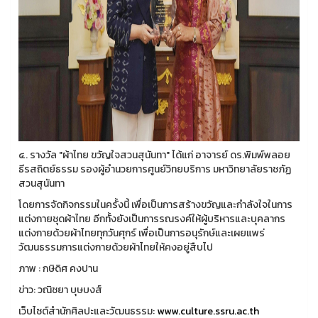
๔. รางวัล "ผ้าไทย ขวัญใจสวนสุนันทา" ได้แก่ อาจารย์ ดร.พิมพ์พลอย
ธีรสถิตย์ธรรม รองผู้อำนวยการศูนย์วิทยบริการ มหาวิทยาลัยราชภัฏ
สวนสุนันทา
โดยการจัดกิจกรรมในครั้งนี้ เพื่อเป็นการสร้างขวัญและกำลังใจในการ
แต่งกายชุดผ้าไทย อีกทั้งยังเป็นการรณรงค์ให้ผู้บริหารและบุคลากร
แต่งกายด้วยผ้าไทยทุกวันศุกร์ เพื่อเป็นการอนุรักษ์และเผยแพร่
วัฒนธรรมการแต่งกายด้วยผ้าไทยให้คงอยู่สืบไป
ภาพ : กษิดิศ คงปาน
ข่าว: วณิชยา บุษบงส์
เว็บไซต์สำนักศิลปะและวัฒนธรรม:
www.culture.ssru.ac.th