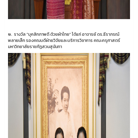
๒. รางวัล “บุคลิกภาพดี ด้วยผ้าไทย” ได้แก่ อาจารย์ ดร.ธีราภรณ์
พลายเล็ก รองคณบดีฝ่ายวิจัยและบริการวิชาการ คณะครุศาสตร์
มหาวิทยาลัยราชภัฏสวนสุนันทา