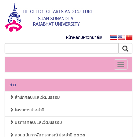
หน้าหลักมหาวิทยาลัย
Toggle
navigati
ข่าว
สำนักศิลปะและวัฒนธรรม
โครงการประจำปี
บริการศิลปะและวัฒนธรรม
สวนสุนันทา พัสตราภรณ์ ประจำปี ๒๕๖๘