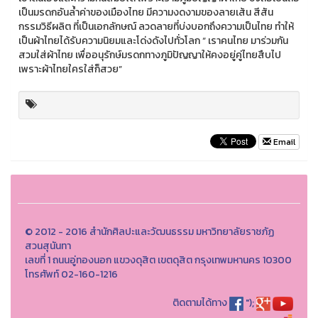
เป็นมรดกอันล้ำค่าของเมืองไทย มีความงดงามของลายเส้น สีสัน
กรรมวิธีผลิต ที่เป็นเอกลักษณ์ ลวดลายที่บ่งบอกถึงความเป็นไทย ทำให้
เป็นผ้าไทยได้รับความนิยมและโด่งดังไปทั่วโลก “ เราคนไทย มาร่วมกัน
สวมใส่ผ้าไทย เพื่ออนุรักษ์มรดกทางภูมิปัญญาให้คงอยู่คู่ไทยสืบไป
เพราะผ้าไทยใครใส่ก็สวย”
Email
© 2012 - 2016 สำนักศิลปะและวัฒนธรรม มหาวิทยาลัยราชภัฏ
สวนสุนันทา
เลขที่ 1 ถนนอู่ทองนอก แขวงดุสิต เขตดุสิต กรุงเทพมหานคร 10300
โทรศัพท์ 02-160-1216
ติดตามได้ทาง
");