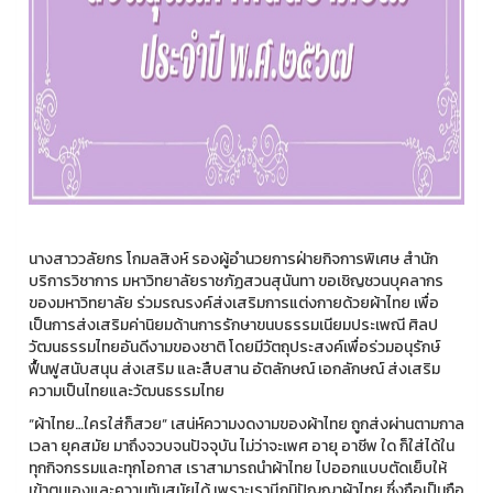
นางสาววลัยกร โกมลสิงห์ รองผู้อำนวยการฝ่ายกิจการพิเศษ สำนัก
บริการวิชาการ มหาวิทยาลัยราชภัฏสวนสุนันทา ขอเชิญชวนบุคลากร
ของมหาวิทยาลัย ร่วมรณรงค์ส่งเสริมการแต่งกายด้วยผ้าไทย เพื่อ
เป็นการส่งเสริมค่านิยมด้านการรักษาขนบธรรมเนียมประเพณี ศิลป
วัฒนธรรมไทยอันดีงามของชาติ โดยมีวัตถุประสงค์เพื่อร่วมอนุรักษ์
ฟื้นฟูสนับสนุน ส่งเสริม และสืบสาน อัตลักษณ์ เอกลักษณ์ ส่งเสริม
ความเป็นไทยและวัฒนธรรมไทย
“ผ้าไทย…ใครใส่ก็สวย” เสน่ห์ความงดงามของผ้าไทย ถูกส่งผ่านตามกาล
เวลา ยุคสมัย มาถึงจวบจนปัจจุบัน ไม่ว่าจะเพศ อายุ อาชีพ ใด ก็ใส่ได้ใน
ทุกกิจกรรมและทุกโอกาส เราสามารถนำผ้าไทย ไปออกแบบตัดเย็บให้
เข้าตนเองและความทันสมัยได้ เพราะเรามีภูมิปัญญาผ้าไทย ซึ่งถือเป็นถือ