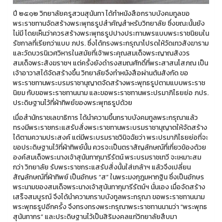
ปี ๒๕๑๒ วิทยาลัยครูสวนสุนันทา ได้ทำหนังสือกราบบังคมทูลขอ
พระราชทานจัดสร้างพระพุทธรูปสำคัญสำหรับวิทยาลัย ซึ่งขณะนั้นยัง
ไม่มี โดยเห็นว่าควรสร้างพระพุทธรูปปางประทานพรแบบพระราชนิยมใน
รัชกาลที่เรียกว่าแบบ ภปร. ซึ่งได้ทรงพระกรุณาโปรดให้วัดเทวสังฆาราม
และวัดบวรนิเวศวิหารในสมัยที่เจ้าพระคุณสมเด็จพระญาณสังวร
สมเด็จพระสังฆราชฯ แต่ครั้งยังดำรงสมณศักดิ์ที่พระสาสนโสภณ เป็น
เจ้าอาวาสได้จัดสร้างขึ้น วิทยาลัยจึงทำหนังสือผ่านต้นสังกัด ขอ
พระราชทานพระบรมราชานุญาตจัดสร้างพระพุทธรูปตามแบบพระราช
นิยม กับขอพระราชทานนาม และขอพระราชทานพระปรมาภิไธยย่อ ภปร.
ประดิษฐานไว้ที่ผ้าทิพย์ของพระพุทธรูปด้วย
เมื่อสำนักราชเลขาธิการ ได้นำความขึ้นกราบบังคมทูลพระกรุณาแล้ว
ทรงมีพระราชกระแสรับสั่งพระราชทานพระบรมราชานุญาตให้จัดสร้าง
ได้ตามความประสงค์ แต่มีพระบรมราชวินิจฉัยว่า พระปรมาภิไธยย่อที่จะ
ขอประดิษฐานไว้ที่ผ้าทิพย์นั้น ควรจะเป็นตราสัญลักษณ์ที่เกี่ยวข้องด้วย
องค์สมเด็จพระนางเจ้าสุนันทากุมารีรัตน์ พระบรมราชเทวี จะเหมาะสม
กว่า วิทยาลัย รับพระราชกระแสรับสั่งนั้นใส่เกล้าฯ แล้วจึงเปลี่ยน
สัญลักษณ์ที่ผ้าทิพย์ เป็นอักษร “ส” ในพระมงกุฎมหากฐิน ซึ่งเป็นอักษร
พระนามของสมเด็จพระนางเจ้าสุนันทากุมารีรัตน์ฯ นั่นเอง เมื่อจัดสร้าง
เสร็จสมบูรณ์ จึงได้นำความกราบบังทูลพระกรุณา ขอพระราชทานนาม
พระพุทธรูปอีกครั้ง จึงทรงทรงพระกรุณาพระราชทานนามว่า “พระพุทธ
สุนันทากร” และประดิษฐานไว้เป็นสิริมงคลแก่วิทยาลัยสืบมา