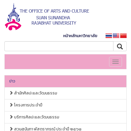
หน้าหลักมหาวิทยาลัย
Toggle
navigati
ข่าว
สำนักศิลปะและวัฒนธรรม
โครงการประจำปี
บริการศิลปะและวัฒนธรรม
สวนสุนันทา พัสตราภรณ์ ประจำปี ๒๕๖๘