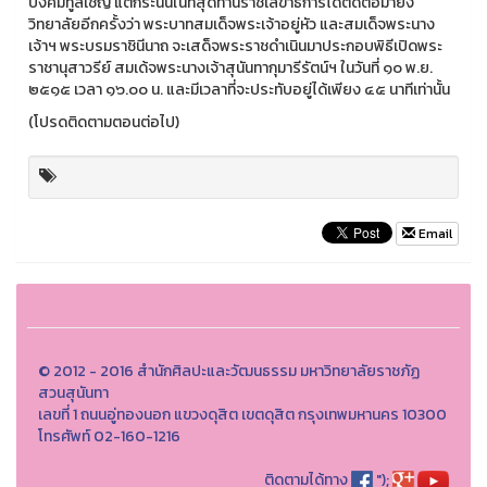
บังคมทูลเชิญ แต่กระนั้นในที่สุดท่านราชเลขาธิการได้ติดต่อมายัง
วิทยาลัยอีกครั้งว่า พระบาทสมเด็จพระเจ้าอยู่หัว และสมเด็จพระนาง
เจ้าฯ พระบรมราชินีนาถ จะเสด็จพระราชดำเนินมาประกอบพิธีเปิดพระ
ราชานุสาวรีย์ สมเด้จพระนางเจ้าสุนันทากุมารีรัตน์ฯ ในวันที่ ๑๐ พ.ย.
๒๕๑๕ เวลา ๑๖.๐๐ น. และมีเวลาที่จะประทับอยู่ได้เพียง ๔๕ นาทีเท่านั้น
(โปรดติดตามตอนต่อไป)
Email
© 2012 - 2016 สำนักศิลปะและวัฒนธรรม มหาวิทยาลัยราชภัฏ
สวนสุนันทา
เลขที่ 1 ถนนอู่ทองนอก แขวงดุสิต เขตดุสิต กรุงเทพมหานคร 10300
โทรศัพท์ 02-160-1216
ติดตามได้ทาง
");