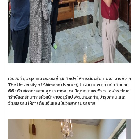
เมื่อวันที่ ๑๖ ตุลาคม ๒๕๖๘ สำนักศิลป์ฯ ให้การต้อนรับคณะอาจารย์จาก
The University of Shimane ประเทศญี่ปุ่น จำนวน ๓ ท่าน เข้าเยี่ยมชม
พิพิธภัณฑ์อาคารสายสุทธานภดล โดยมีคุณชนะภพ วัณณโอฬาร ภัณฑ
ารักษ์และรักษาการหัวหน้าฝ่ายอนุรักษ์ พัฒนาและทำนุบำรุงศิลปะและ
วัฒนธรรม ให้การต้อนรับและเป็นวิทยากรบรรยาย