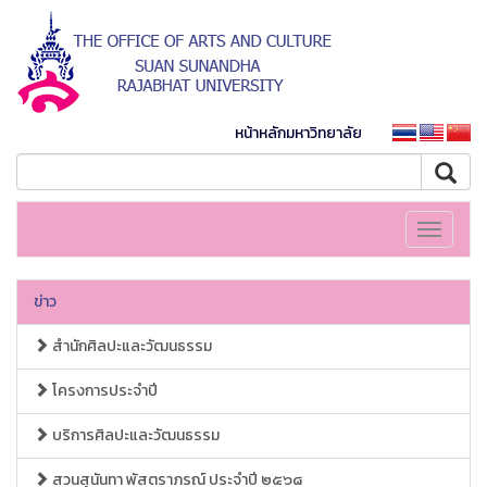
หน้าหลักมหาวิทยาลัย
Toggle
navigati
ข่าว
สำนักศิลปะและวัฒนธรรม
โครงการประจำปี
บริการศิลปะและวัฒนธรรม
สวนสุนันทา พัสตราภรณ์ ประจำปี ๒๕๖๘