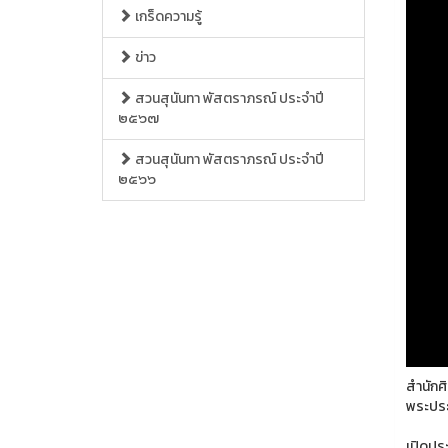
เกร็ดความรู้
ข่าว
สวนสุนันทา พัสตราภรณ์ ประจำปี
๒๕๖๗
สวนสุนันทา พัสตราภรณ์ ประจำปี
๒๕๖๖
สำนักศ
พระประ
เปิดประ