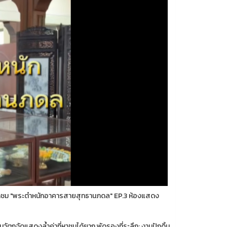
 พาชม "พระตำหนักอาคารสายสุทธานภดล" EP.3 ห้องแสดง
ตถุจัดแสดงล้ำค่าที่หาชมได้ยาก พัดรองที่ระลึก: งานปักดิ้น