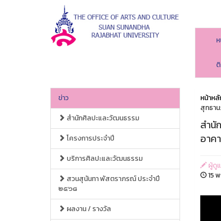
ห
ต
ข่าว
หน้าหลั
สุทธาน
สำนักศิลปะและวัฒนธรรม
สำนั
อาคา
โครงการประจำปี
บริการศิลปะและวัฒนธรรม
ผู้ด
15 พ
สวนสุนันทา พัสตราภรณ์ ประจำปี
๒๕๖๘
ผลงาน / รางวัล