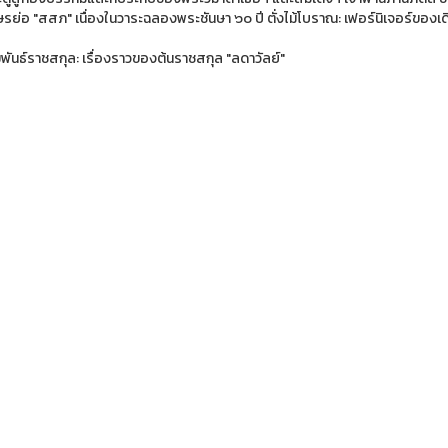
ษรย่อ "สสภ" เนื่องในวาระฉลองพระชันษา ๖๐ ปี ตั่งไม้โบราณ: เฟอร์นิเจอร์ของเดิมท
พันธ์ราชสกุล: เรื่องราวของต้นราชสกุล "ลดาวัลย์"