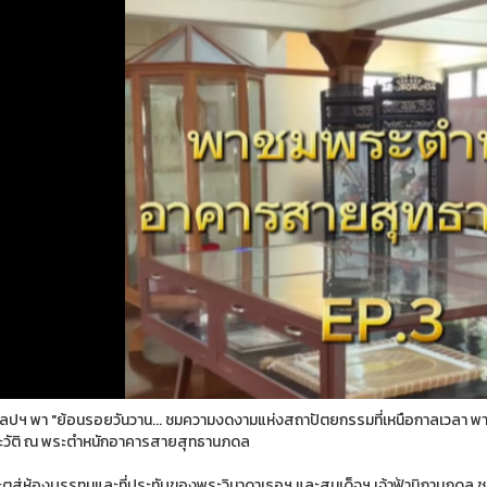
ิลปฯ พา "ย้อนรอยวันวาน... ชมความงดงามแห่งสถาปัตยกรรมที่เหนือกาลเวลา
วัติ ณ พระตำหนักอาคารสายสุทธานภดล
ตูสู่ห้องบรรทมและที่ประทับของพระวิมาดาเธอฯ และสมเด็จฯ เจ้าฟ้านิภานภดล ชมวั