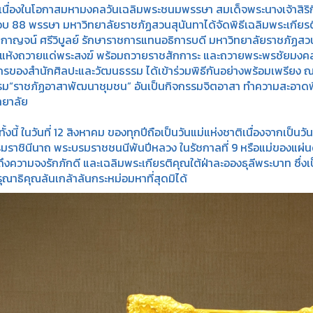
งในโอกาสมหามงคลวันเฉลิมพระชนมพรรษา สมเด็จพระนางเจ้าสิริกิต
บ 88 พรรษา มหาวิทยาลัยราชภัฏสวนสุนันทาได้จัดพิธีเฉลิมพระเกี
ติกาญจน์ ศรีวิบูลย์ รักษาราชการแทนอธิการบดี มหาวิทยาลัยราชภัฏส
แห้งถวายแด่พระสงฆ์ พร้อมถวายราชสักการะ และถวายพระพรชัยมงคล เ
กรของสำนักศิลปะและวัฒนธรรม ได้เข้าร่วมพิธีกันอย่างพร้อมเพรียง ณ
รม“ราชภัฏอาสาพัฒนาชุมชน” อันเป็นกิจกรรมจิตอาสา ทำความสะอาดพ
ทยาลัย
้ ในวันที่ 12 สิงหาคม ของทุกปีถือเป็นวันแม่แห่งชาติเนื่องจากเป็นว
มราชินีนาถ พระบรมราชชนนีพันปีหลวง ในรัชกาลที่ 9 หรือแม่ของแผ่นด
ึงความจงรักภักดี และเฉลิมพระเกียรติคุณใต้ฝ่าละอองธุลีพระบาท ซึ
ณาธิคุณล้นเกล้าล้นกระหม่อมหาที่สุดมิได้