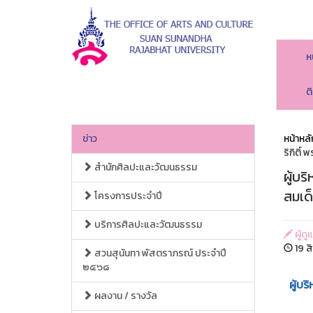
ห
ต
ข่าว
หน้าหลั
ริกิติ
สำนักศิลปะและวัฒนธรรม
ผู้บ
สมเด
โครงการประจำปี
บริการศิลปะและวัฒนธรรม
ผู้ด
19 ส
สวนสุนันทา พัสตราภรณ์ ประจำปี
๒๕๖๘
ผู้บ
ผลงาน / รางวัล