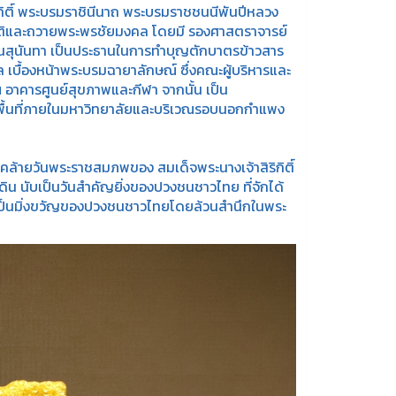
ิ์ พระบรมราชินีนาถ พระบรมราชชนนีพันปีหลวง
ยรติและถวายพระพรชัยมงคล โดยมี รองศาสตราจารย์
วนสุนันทา เป็นประธานในการทำบุญตักบาตรข้าวสาร
บื้องหน้าพระบรมฉายาลักษณ์ ซึ่งคณะผู้บริหารและ
 อาคารศูนย์สุขภาพและกีฬา จากนั้น เป็น
ื้นที่ภายในมหาวิทยาลัยและบริเวณรอบนอกกำแพง
ันคล้ายวันพระราชสมภพของ สมเด็จพระนางเจ้าสิริกิติ์
ิน นับเป็นวันสำคัญยิ่งของปวงชนชาวไทย ที่จักได้
่งเป็นมิ่งขวัญของปวงชนชาวไทยโดยล้วนสำนึกในพระ