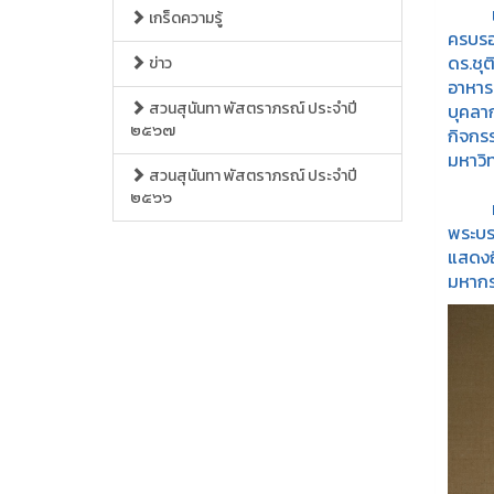
เนื่อ
เกร็ดความรู้
ครบรอ
ดร.ชุ
ข่าว
อาหาร
สวนสุนันทา พัสตราภรณ์ ประจำปี
บุคลา
๒๕๖๗
กิจกร
มหาวิ
สวนสุนันทา พัสตราภรณ์ ประจำปี
๒๕๖๖
ทั้งนี
พระบร
แสดงถ
มหากรุ