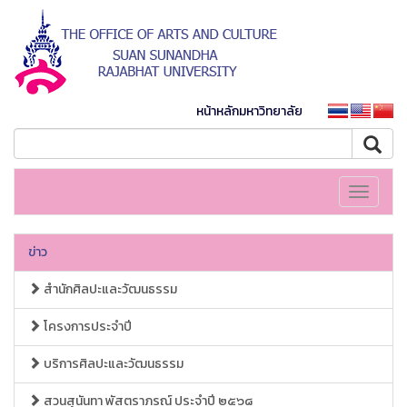
หน้าหลักมหาวิทยาลัย
Toggle
navigati
ข่าว
สำนักศิลปะและวัฒนธรรม
โครงการประจำปี
บริการศิลปะและวัฒนธรรม
สวนสุนันทา พัสตราภรณ์ ประจำปี ๒๕๖๘