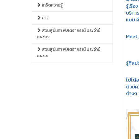
เกร็ดความรู้
รู้เร
บริกา
ข่าว
แบบ ค
๑.งาน
สวนสุนันทา พัสตราภรณ์ ประจำปี
Meet ,
๒๕๖๗
๒.งา
สวนสุนันทา พัสตราภรณ์ ประจำปี
๒๕๖๖
๓.งาน
รู้ศิ
โดยกา
ไปได้อ
ด้วยค
ต่างๆ