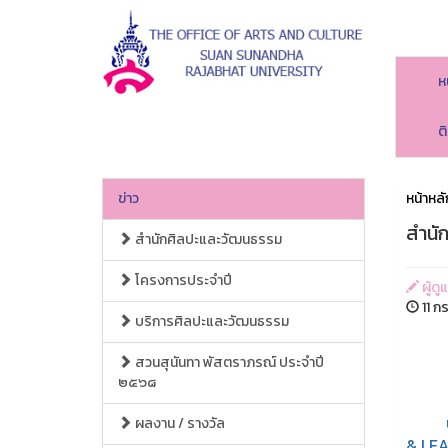
ห
ต
ข่าว
หน้าหลั
สำนั
สำนักศิลปะและวัฒนธรรม
โครงการประจำปี
ผู้ด
11 ก
บริการศิลปะและวัฒนธรรม
สวนสุนันทา พัสตราภรณ์ ประจำปี
๒๕๖๘
บุคลา
ผลงาน / รางวัล
& LEAR