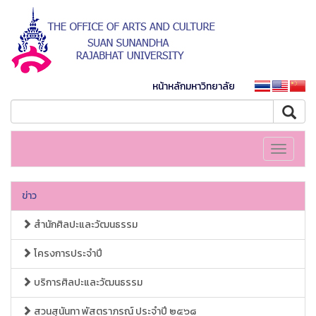
หน้าหลักมหาวิทยาลัย
Toggle
navigati
ข่าว
สำนักศิลปะและวัฒนธรรม
โครงการประจำปี
บริการศิลปะและวัฒนธรรม
สวนสุนันทา พัสตราภรณ์ ประจำปี ๒๕๖๘