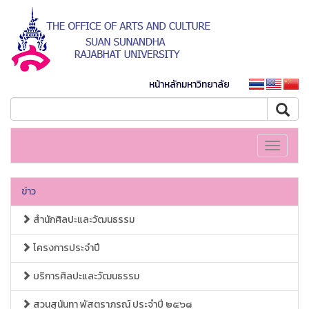
หน้าหลักมหาวิทยาลัย
Toggle
navigati
ข่าว
สำนักศิลปะและวัฒนธรรม
โครงการประจำปี
บริการศิลปะและวัฒนธรรม
สวนสุนันทา พัสตราภรณ์ ประจำปี ๒๕๖๘