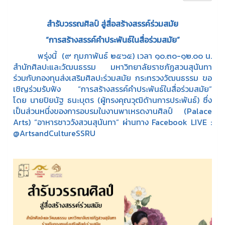
สำรับวรรณศิลป์ สู่สื่อสร้างสรรค์ร่วมสมัย
“การสร้างสรรค์คำประพันธ์ในสื่อร่วมสมัย”
พรุ่งนี้ (๙ กุมภาพันธ์ ๒๕๖๕) เวลา ๑๐.๓๐-๑๒.๐๐ น.
สำนักศิลปะและวัฒนธรรม มหาวิทยาลัยราชภัฏสวนสุนันทา
ร่วมกับกองทุนส่งเสริมศิลปะร่วมสมัย กระทรวงวัฒนธรรม ขอ
เชิญร่วมรับฟัง “การสร้างสรรค์คำประพันธ์ในสื่อร่วมสมัย”
โดย นายปิยนัฐ ธนะบุตร (ผู้ทรงคุณวุฒิด้านการประพันธ์) ซึ่ง
เป็นส่วนหนึ่งของการอบรมในงานพาเหรดงานศิลป์ (Palace
Arts) “อาหารชาววังสวนสุนันทา” ผ่านทาง Facebook LIVE :
@ArtsandCultureSSRU