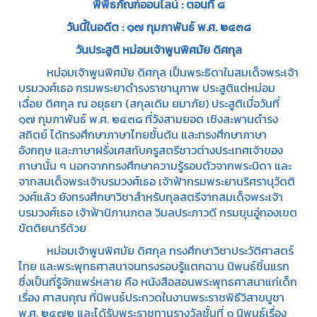
พิพิธภัณฑ์ออนไลน์ : ตอนที่ ๘
วันนี้ในอดีต : ๑๗ กุมภาพันธ์ พ.ศ. ๒๔๓๘
วันประสูติ หม่อมเจ้าพูนพิศมัย ดิศกุล
หม่อมเจ้าพูนพิศมัย ดิศกุล เป็นพระธิดาในสมเด็จพระเจ้า
บรมวงศ์เธอ กรมพระยาดำรงราชานุภาพ ประสูติแต่หม่อม
เฉื่อย ดิศกุล ณ อยุธยา (สกุลเดิม ยมาภัย) ประสูติเมื่อวันที่
๑๗ กุมภาพันธ์ พ.ศ. ๒๔๓๘ ที่วังสามยอด เชิงสะพานดำรง
สถิตย์ ได้ทรงศึกษาภาษาไทยชั้นต้น และทรงศึกษาภาษา
อังกฤษ และภาษาฝรั่งเศสกับครูสตรีชาวต่างประเทศเจ้าของ
ภาษานั้น ๆ นอกจากทรงศึกษาความรู้รอบตัวจากพระบิดา และ
จากสมเด็จพระเจ้าบรมวงศ์เธอ เจ้าฟ้ากรมพระยานริศรานุวัดติ
วงศ์แล้ว ยังทรงศึกษาวิชาสำหรับกุลสตรีจากสมเด็จพระเจ้า
บรมวงศ์เธอ เจ้าฟ้านิภานภดล วิมลประภาวดี กรมขุนอู่ทองเขต
ขัตติยนารีด้วย
หม่อมเจ้าพูนพิศมัย ดิศกุล ทรงศึกษาวิชาประวัติศาสตร์
ไทย และพระพุทธศาสนาจนทรงรอบรู้แตกฉาน นิพนธ์ชิ้นแรก
ซึ่งเป็นที่รู้จักแพร่หลาย คือ หนังสือสอนพระพุทธศาสนาแก่เด็ก
เรื่อง ศาสนคุณ ที่นิพนธ์ประกวดในงานพระราชพิธีวิสาขบูชา
พ.ศ. ๒๔๗๒ และได้รับพระราชทานรางวัลชั้นที่ ๑ นิพนธ์เรื่อง