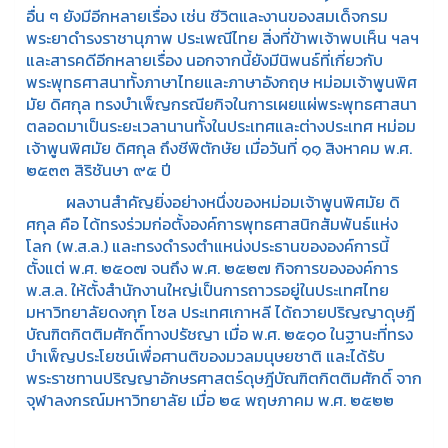
อื่น ๆ ยังมีอีกหลายเรื่อง เช่น ชีวิตและงานของสมเด็จกรม
พระยาดำรงราชานุภาพ ประเพณีไทย สิ่งที่ข้าพเจ้าพบเห็น ฯลฯ
และสารคดีอีกหลายเรื่อง นอกจากนี้ยังมีนิพนธ์ที่เกี่ยวกับ
พระพุทธศาสนาทั้งภาษาไทยและภาษาอังกฤษ หม่อมเจ้าพูนพิศ
มัย ดิศกุล ทรงบำเพ็ญกรณียกิจในการเผยแผ่พระพุทธศาสนา
ตลอดมาเป็นระยะเวลานานทั้งในประเทศและต่างประเทศ หม่อม
เจ้าพูนพิศมัย ดิศกุล ถึงชีพิตักษัย เมื่อวันที่ ๑๑ สิงหาคม พ.ศ.
๒๕๓๓ สิริชันษา ๙๕ ปี
ผลงานสำคัญยิ่งอย่างหนึ่งของหม่อมเจ้าพูนพิศมัย ดิ
ศกุล คือ ได้ทรงร่วมก่อตั้งองค์การพุทธศาสนิกสัมพันธ์แห่ง
โลก (พ.ส.ล.) และทรงดำรงตำแหน่งประธานขององค์การนี้
ตั้งแต่ พ.ศ. ๒๕๐๗ จนถึง พ.ศ. ๒๕๒๗ กิจการขององค์การ
พ.ส.ล. ให้ตั้งสำนักงานใหญ่เป็นการถาวรอยู่ในประเทศไทย
มหาวิทยาลัยดงกุก โซล ประเทศเกาหลี ได้ถวายปริญญาดุษฎี
บัณฑิตกิตติมศักดิ์ทางปรัชญา เมื่อ พ.ศ. ๒๕๑๐ ในฐานะที่ทรง
บำเพ็ญประโยชน์เพื่อศานติของมวลมนุษยชาติ และได้รับ
พระราชทานปริญญาอักษรศาสตร์ดุษฎีบัณฑิตกิตติมศักดิ์ จาก
จุฬาลงกรณ์มหาวิทยาลัย เมื่อ ๒๔ พฤษภาคม พ.ศ. ๒๕๒๒