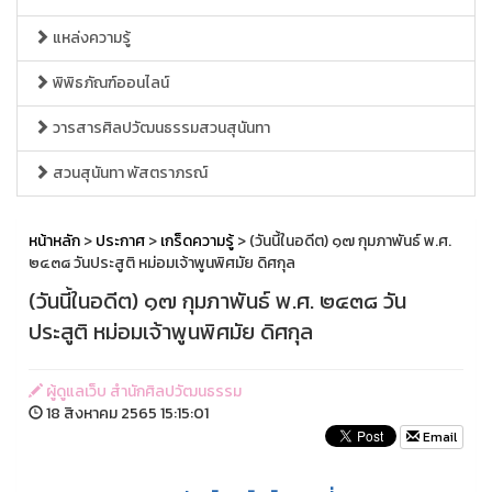
แหล่งความรู้
พิพิธภัณฑ์ออนไลน์
วารสารศิลปวัฒนธรรมสวนสุนันทา
สวนสุนันทา พัสตราภรณ์
หน้าหลัก
>
ประกาศ
>
เกร็ดความรู้
> (วันนี้ในอดีต) ๑๗ กุมภาพันธ์ พ.ศ.
๒๔๓๘ วันประสูติ หม่อมเจ้าพูนพิศมัย ดิศกุล
(วันนี้ในอดีต) ๑๗ กุมภาพันธ์ พ.ศ. ๒๔๓๘ วัน
ประสูติ หม่อมเจ้าพูนพิศมัย ดิศกุล
ผู้ดูแลเว็บ สำนักศิลปวัฒนธรรม
18 สิงหาคม 2565 15:15:01
Email