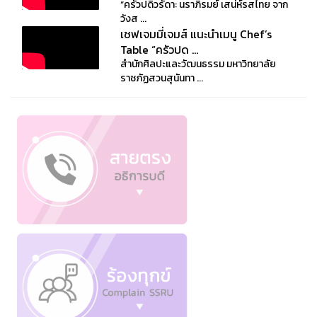
“ครัวปดิวรัดา: นราภิรมย์ เสน่ห์รสไทย จาก
วังส ...
เชฟเจมมี่เจมส์ แนะนำเมนู Chef’s
Table “ครัวปด ...
สำนักศิลปะและวัฒนธรรม มหาวิทยาลัย
ราชภัฏสวนสุนันทา ...