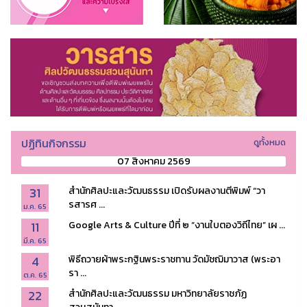
ปฏิทินกิจกรรม
ดูทั้งหมด
07 สิงหาคม 2569
31
สำนักศิลปะและวัฒนธรรม เปิดรับผลงานตีพิมพ์ “วา
รสารศ ...
ม.ค. 65
11
Google Arts & Culture ปีที่ ๒ “งานใบตองวิถีไทย” เผ ...
มี.ค. 65
4
พิธีถวายผ้าพระกฐินพระราชทาน วัดมัชฌิมาวาส (พระอา
รา ...
ต.ค. 65
22
สำนักศิลปะและวัฒนธรรม มหาวิทยาลัยราชภัฏ