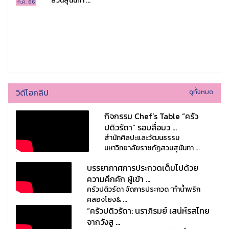
สวนสุนันทา ...
ก.ค. 66
วิดีโอคลิป
ดูทั้งหมด
กิจกรรม Chef’s Table “ครัว
ปดิวรัดา” รอบสื่อมว ...
สำนักศิลปะและวัฒนธรรม
มหาวิทยาลัยราชภัฏสวนสุนันทา ...
บรรยากาศการประกวดเต็มไปด้วย
ความคึกคัก ผู้เข้า ...
ครัวปดิวรัดา จัดการประกวด “ทำน้ำพริก
คลองโยง& ...
“ครัวปดิวรัดา: นราภิรมย์ เสน่ห์รสไทย
จากวังสู ...