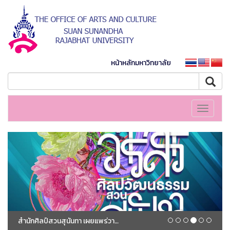
หน้าหลักมหาวิทยาลัย
Toggle
navigati
สำนักศิลป์สวนสุนันทา เผยแพร่วารสารศิลปวัฒนธรรมสวนสุนันทา ปีที่ ๔ ฉบับที่ ๑ / ๒๕๖๗